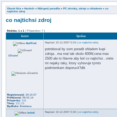
Obsah fóra
»
Hardvér
»
Nákupná poradňa
»
PC skrinky, zdroje a chladenie
»
co
najtichsi zdroj
co najtichsi zdroj
Stránka:
1
z
1
[ Príspevkov: 7 ]
Autor
Správa
Napísal
: 10.12.2007 0:24 |
co najtichsi zdroj
MuFFin0
potreboval by som poradit ohladom kupi
zdroja...ma mat tak okolo 400W,cena max
Užívateľ
2500 ale to hlavne aby bol co najtichsi...viete
mi nejaky taky, ktory vyhovuje tymto
podmienkam doporucit?dik
Registrovaný:
29.10.07
Prihlásený:
09.02.14
Príspevky:
141
Témy:
13
|
13
Bydlisko:
Bratislava
Napísal
: 10.12.2007 0:30 |
co najtichsi zdroj
br4n0