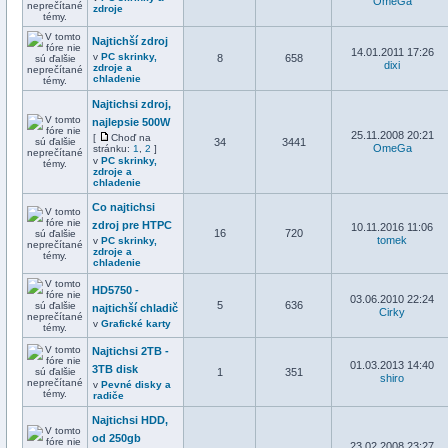
OmeGa
zdroje
Najtichší zdroj
14.01.2011 17:26
v
PC skrinky,
8
658
dixi
zdroje a
chladenie
Najtichsi zdroj,
najlepsie 500W
25.11.2008 20:21
[
Choď na
34
3441
OmeGa
stránku:
1
,
2
]
v
PC skrinky,
zdroje a
chladenie
Co najtichsi
zdroj pre HTPC
10.11.2016 11:06
16
720
tomek
v
PC skrinky,
zdroje a
chladenie
HD5750 -
03.06.2010 22:24
5
636
najtichší chladič
Cirky
v
Grafické karty
Najtichsi 2TB -
01.03.2013 14:40
3TB disk
1
351
shiro
v
Pevné disky a
radiče
Najtichsi HDD,
od 250gb
23.02.2008 23:27