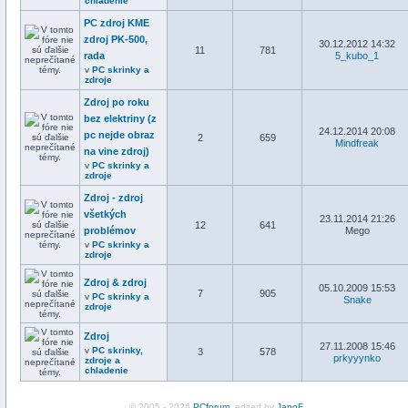
chladenie
PC zdroj KME
zdroj PK-500,
30.12.2012 14:32
11
781
rada
5_kubo_1
v
PC skrinky a
zdroje
Zdroj po roku
bez elektriny (z
24.12.2014 20:08
pc nejde obraz
2
659
Mindfreak
na vine zdroj)
v
PC skrinky a
zdroje
Zdroj - zdroj
všetkých
23.11.2014 21:26
12
641
problémov
Mego
v
PC skrinky a
zdroje
Zdroj & zdroj
05.10.2009 15:53
7
905
v
PC skrinky a
Snake
zdroje
Zdroj
27.11.2008 15:46
v
PC skrinky,
3
578
prkyyynko
zdroje a
chladenie
© 2005 - 2026
PCforum
, edited by
JanoF