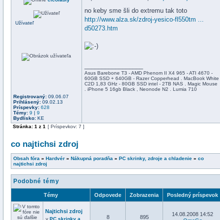
no keby sme šli do extremu tak toto
http://www.alza.sk/zdroj-yesico-fl550tm ...
Užívateľ
d50273.htm
_________________
Asus Barebone T3 - AMD Phenom II X4 965 - ATI 4670 -
60GB SSD + 640GB - Razer Copperhead . MacBook White
C2D 1,83 GHz - 80GB SSD intel - 2TB NAS . Magic Mouse
. iPhone 5 16gb Black , Neonode N2 . Lumia 710
Registrovaný:
09.06.07
Prihlásený:
09.02.13
Príspevky:
628
Témy:
9
|
9
Bydlisko:
KE
Stránka:
1
z
1
[ Príspevkov: 7 ]
co najtichsi zdroj
Obsah fóra
»
Hardvér
»
Nákupná poradňa
»
PC skrinky, zdroje a chladenie
»
co
najtichsi zdroj
Podobné témy
Témy
Odpovede
Zobrazenia
Posledný príspevok
Najtichsi zdroj
14.08.2008 14:52
8
895
v
PC skrinky a