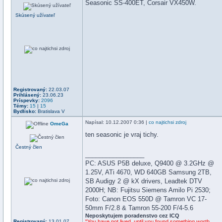
Seasonic SS-400ET, Corsair VX450W.
Skúsený užívateľ
Registrovaný:
22.03.07
Prihlásený:
23.06.23
Príspevky:
2096
Témy:
15
|
15
Bydlisko:
Bratislava V
Napísal
: 10.12.2007 0:36 |
co najtichsi zdroj
OmeGa
ten seasonic je vraj tichy.
Čestný člen
_________________
PC: ASUS P5B deluxe, Q9400 @ 3.2GHz @
1.25V, ATi 4670, WD 640GB Samsung 2TB,
SB Audigy 2 @ kX drivers, Leadtek DTV
2000H; NB: Fujitsu Siemens Amilo Pi 2530;
Foto: Canon EOS 550D @ Tamron VC 17-
50mm F/2.8 & Tamron 55-200 F/4-5.6
Neposkytujem poradenstvo cez ICQ
Registrovaný:
13.01.07
"You have not lived, until you found something worth