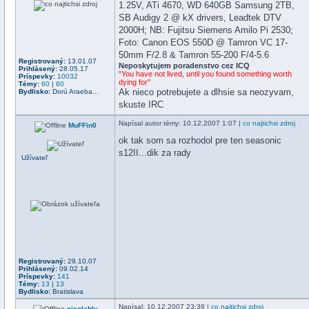
1.25V, ATi 4670, WD 640GB Samsung 2TB,
SB Audigy 2 @ kX drivers, Leadtek DTV
2000H; NB: Fujitsu Siemens Amilo Pi 2530;
Foto: Canon EOS 550D @ Tamron VC 17-
50mm F/2.8 & Tamron 55-200 F/4-5.6
Registrovaný:
13.01.07
Neposkytujem poradenstvo cez ICQ
Prihlásený:
28.05.17
"You have not lived, until you found something worth
Príspevky:
10032
dying for"
Témy:
60
|
60
Ak nieco potrebujete a dlhsie sa neozyvam,
Bydlisko:
Dorú Araeba...
skuste IRC
Napísal
autor témy
: 10.12.2007 1:07 |
co najtichsi zdroj
MuFFin0
ok tak som sa rozhodol pre ten seasonic
s12II...dik za rady
Užívateľ
Registrovaný:
29.10.07
Prihlásený:
09.02.14
Príspevky:
141
Témy:
13
|
13
Bydlisko:
Bratislava
Napísal
: 10.12.2007 23:38 |
co najtichsi zdroj
cicolably