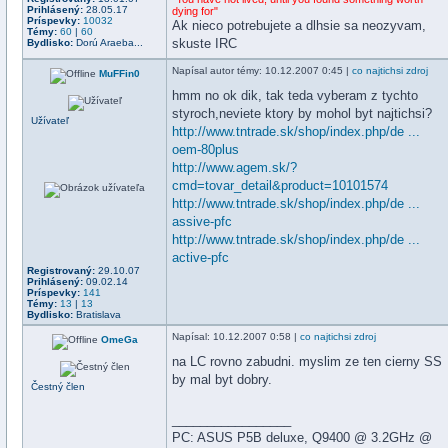
Prihlásený:
28.05.17
dying for"
Príspevky:
10032
Ak nieco potrebujete a dlhsie sa neozyvam,
Témy:
60
|
60
skuste IRC
Bydlisko:
Dorú Araeba...
Napísal
autor témy
: 10.12.2007 0:45 |
co najtichsi zdroj
MuFFin0
hmm no ok dik, tak teda vyberam z tychto
styroch,neviete ktory by mohol byt najtichsi?
Užívateľ
http://www.tntrade.sk/shop/index.php/de ...
oem-80plus
http://www.agem.sk/?
cmd=tovar_detail&product=10101574
http://www.tntrade.sk/shop/index.php/de ...
assive-pfc
http://www.tntrade.sk/shop/index.php/de ...
active-pfc
Registrovaný:
29.10.07
Prihlásený:
09.02.14
Príspevky:
141
Témy:
13
|
13
Bydlisko:
Bratislava
Napísal
: 10.12.2007 0:58 |
co najtichsi zdroj
OmeGa
na LC rovno zabudni. myslim ze ten cierny SS
by mal byt dobry.
Čestný člen
_________________
PC: ASUS P5B deluxe, Q9400 @ 3.2GHz @