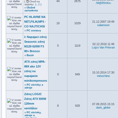
44
2675
[
Choď na
.:M@Rt!nKo:.
stránku:
1
,
2
]
v
Úložné
zariadenia
PC HLAVNE NA
NET,FILM,MP3 -
21.12.2007 19:49
19
1029
salamoon
CO NAJTICHSI
v
PC zostavy
I: Napajaci zdroj
Seasonic zdroj
02.12.2016 11:46
5
1119
M12II-620W F3
Lojzo Van Prievan
80+ Bronze
v
Bazár
ATX zdroj MPA-
88X ako 12V
zdroj na
15.10.2014 17:30
0
949
napajanie
minochino
minikompresoru
v
PC skrinky a
zdroje
Zdroj LOGIC
Zdroj ATX 500W
120mm
07.09.2015 15:15
8
928
dark_globe
ventilátor
v
PC skrinky,
zdroje a