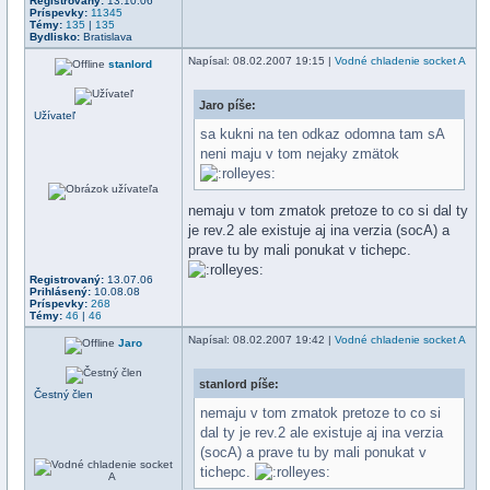
Registrovaný:
13.10.06
Príspevky:
11345
Témy:
135
|
135
Bydlisko:
Bratislava
Napísal
: 08.02.2007 19:15 |
Vodné chladenie socket A
stanlord
Jaro píše:
Užívateľ
sa kukni na ten odkaz odomna tam sA
neni maju v tom nejaky zmätok
nemaju v tom zmatok pretoze to co si dal ty
je rev.2 ale existuje aj ina verzia (socA) a
prave tu by mali ponukat v tichepc.
Registrovaný:
13.07.06
Prihlásený:
10.08.08
Príspevky:
268
Témy:
46
|
46
Napísal
: 08.02.2007 19:42 |
Vodné chladenie socket A
Jaro
stanlord píše:
Čestný člen
nemaju v tom zmatok pretoze to co si
dal ty je rev.2 ale existuje aj ina verzia
(socA) a prave tu by mali ponukat v
tichepc.