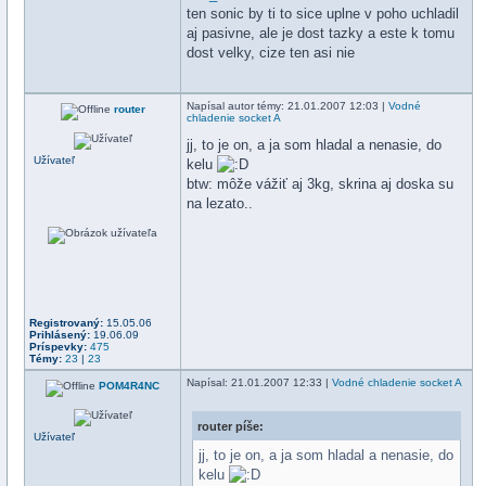
ten sonic by ti to sice uplne v poho uchladil
aj pasivne, ale je dost tazky a este k tomu
dost velky, cize ten asi nie
Napísal
autor témy
: 21.01.2007 12:03 |
Vodné
router
chladenie socket A
jj, to je on, a ja som hladal a nenasie, do
Užívateľ
kelu
btw: môže vážiť aj 3kg, skrina aj doska su
na lezato..
Registrovaný:
15.05.06
Prihlásený:
19.06.09
Príspevky:
475
Témy:
23
|
23
Napísal
: 21.01.2007 12:33 |
Vodné chladenie socket A
POM4R4NC
router píše:
Užívateľ
jj, to je on, a ja som hladal a nenasie, do
kelu