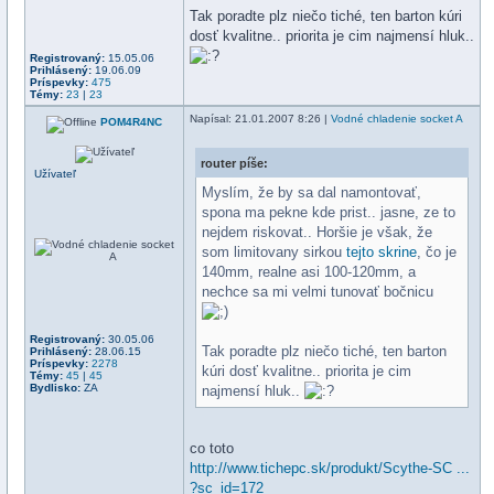
Tak poradte plz niečo tiché, ten barton kúri
dosť kvalitne.. priorita je cim najmensí hluk..
Registrovaný:
15.05.06
Prihlásený:
19.06.09
Príspevky:
475
Témy:
23
|
23
Napísal
: 21.01.2007 8:26 |
Vodné chladenie socket A
POM4R4NC
router píše:
Užívateľ
Myslím, že by sa dal namontovať,
spona ma pekne kde prist.. jasne, ze to
nejdem riskovat.. Horšie je však, že
som limitovany sirkou
tejto skrine
, čo je
140mm, realne asi 100-120mm, a
nechce sa mi velmi tunovať bočnicu
Registrovaný:
30.05.06
Tak poradte plz niečo tiché, ten barton
Prihlásený:
28.06.15
Príspevky:
2278
kúri dosť kvalitne.. priorita je cim
Témy:
45
|
45
Bydlisko:
ZA
najmensí hluk..
co toto
http://www.tichepc.sk/produkt/Scythe-SC ...
?sc_id=172