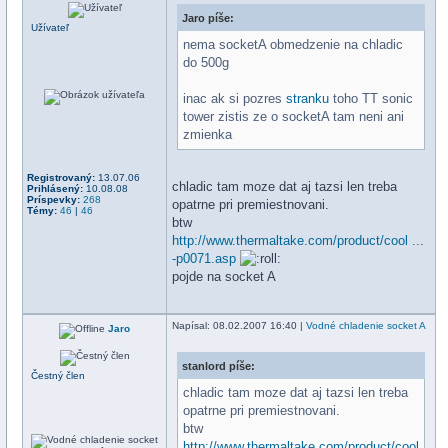
Jaro píše:
Užívateľ
nema socketA obmedzenie na chladic
do 500g
inac ak si pozres
stranku
toho TT sonic
tower zistis ze o socketA tam neni ani
zmienka
Registrovaný:
13.07.06
chladic tam moze dat aj tazsi len treba
Prihlásený:
10.08.08
Príspevky:
268
opatrne pri premiestnovani.
Témy:
46
|
46
btw
http://www.thermaltake.com/product/cool ...
-p0071.asp
pojde na socket A
Napísal
: 08.02.2007 16:40 |
Vodné chladenie socket A
Jaro
stanlord píše:
Čestný člen
chladic tam moze dat aj tazsi len treba
opatrne pri premiestnovani.
btw
http://www.thermaltake.com/product/cool