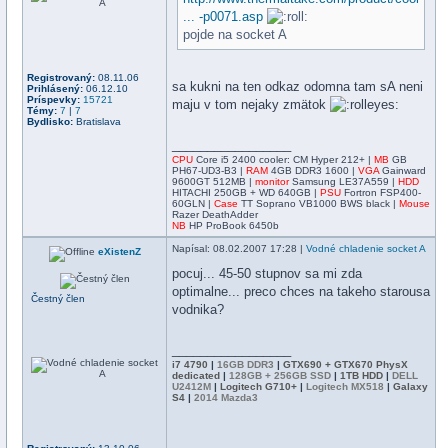
... -p0071.asp
pojde na socket A
Registrovaný:
08.11.06
sa kukni na ten odkaz odomna tam sA neni
Prihlásený:
06.12.10
Príspevky:
15721
maju v tom nejaky zmätok
Témy:
7
|
7
Bydlisko:
Bratislava
_________________
CPU
Core i5 2400 cooler: CM Hyper 212+ |
MB
GB
PH67-UD3-B3 |
RAM
4GB DDR3 1600 |
VGA
Gainward
9600GT 512MB |
monitor
Samsung LE37A559 |
HDD
HITACHI 250GB + WD 640GB |
PSU
Fortron FSP400-
60GLN |
Case
TT Soprano VB1000 BWS black |
Mouse
Razer DeathAdder
NB
HP ProBook 6450b
Napísal
: 08.02.2007 17:28 |
Vodné chladenie socket A
eXistenZ
pocuj... 45-50 stupnov sa mi zda
optimalne... preco chces na takeho starousa
Čestný člen
vodnika?
_________________
i7 4790
|
16GB DDR3
|
GTX690 + GTX670 PhysX
dedicated
|
128GB + 256GB SSD
|
1TB HDD
|
DELL
U2412M
|
Logitech G710+
|
Logitech MX518
|
Galaxy
S4
|
2014 Mazda3