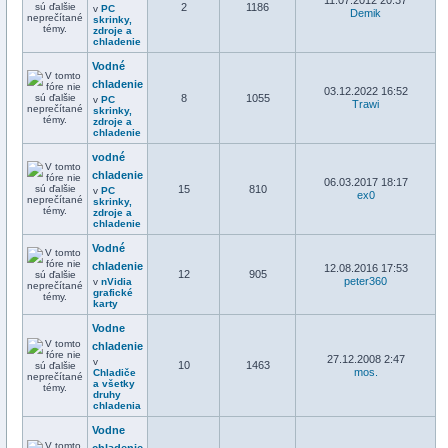
11.07.2012 20:37
2
1186
v
PC
Demik
skrinky,
zdroje a
chladenie
Vodné
chladenie
03.12.2022 16:52
8
1055
v
PC
Trawi
skrinky,
zdroje a
chladenie
vodné
chladenie
06.03.2017 18:17
15
810
v
PC
ex0
skrinky,
zdroje a
chladenie
Vodné
chladenie
12.08.2016 17:53
12
905
peter360
v
nVidia
grafické
karty
Vodne
chladenie
27.12.2008 2:47
v
10
1463
mos.
Chladiče
a všetky
druhy
chladenia
Vodne