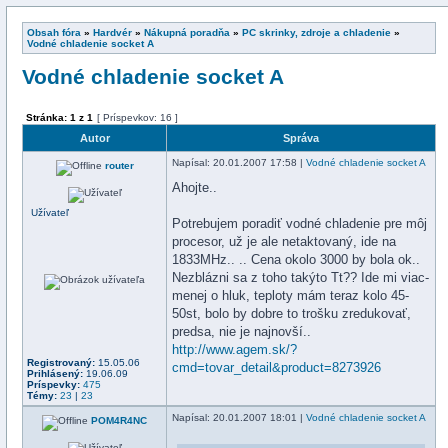
Obsah fóra
»
Hardvér
»
Nákupná poradňa
»
PC skrinky, zdroje a chladenie
»
Vodné chladenie socket A
Vodné chladenie socket A
Stránka:
1
z
1
[ Príspevkov: 16 ]
Autor
Správa
Napísal
: 20.01.2007 17:58 |
Vodné chladenie socket A
router
Ahojte..
Užívateľ
Potrebujem poradiť vodné chladenie pre môj
procesor, už je ale netaktovaný, ide na
1833MHz.. .. Cena okolo 3000 by bola ok..
Nezblázni sa z toho takýto Tt?? Ide mi viac-
menej o hluk, teploty mám teraz kolo 45-
50st, bolo by dobre to trošku zredukovať,
predsa, nie je najnovší..
http://www.agem.sk/?
Registrovaný:
15.05.06
cmd=tovar_detail&product=8273926
Prihlásený:
19.06.09
Príspevky:
475
Témy:
23
|
23
Napísal
: 20.01.2007 18:01 |
Vodné chladenie socket A
POM4R4NC