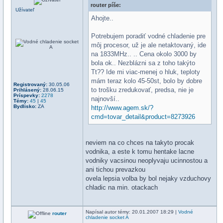
router píše:
Užívateľ
Ahojte..
Potrebujem poradiť vodné chladenie pre
môj procesor, už je ale netaktovaný, ide
na 1833MHz.. .. Cena okolo 3000 by
bola ok.. Nezblázni sa z toho takýto
Tt?? Ide mi viac-menej o hluk, teploty
mám teraz kolo 45-50st, bolo by dobre
Registrovaný:
30.05.06
to trošku zredukovať, predsa, nie je
Prihlásený:
28.06.15
Príspevky:
2278
najnovší..
Témy:
45
|
45
Bydlisko:
ZA
http://www.agem.sk/?
cmd=tovar_detail&product=8273926
neviem na co chces na takyto procak
vodnika, a este k tomu hentake lacne
vodniky vacsinou neoplyvaju ucinnostou a
ani tichou prevazkou
ovela lepsia volba by bol nejaky vzduchovy
chladic na min. otackach
Napísal
autor témy
: 20.01.2007 18:29 |
Vodné
router
chladenie socket A