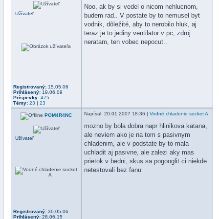
Noo, ak by si vedel o nicom nehlucnom,
Užívateľ
budem rad.. V postate by to nemusel byt
vodnik, dôležité, aby to nerobilo hluk, aj
teraz je to jediny ventilator v pc, zdroj
neratam, ten vobec nepocut..
Registrovaný:
15.05.06
Prihlásený:
19.06.09
Príspevky:
475
Témy:
23
|
23
Napísal
: 20.01.2007 18:36 |
Vodné chladenie socket A
POM4R4NC
mozno by bola dobra napr hlinikova katana,
ale neviem ako je na tom s pasivnym
Užívateľ
chladenim, ale v podstate by to mala
uchladit aj pasivne, ale zalezi aky mas
prietok v bedni, skus sa pogooglit ci niekde
netestovali bez fanu
Registrovaný:
30.05.06
Prihlásený:
28.06.15