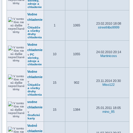
skrinky,
zdroje a
chladenie
Vodne
chladenie
23.02.2010 18:08
v
1
1065
streethlbo9999
Chladiče
a všetky
druhy
chladenia
Vodne
chladenie
24.02.2010 20:14
10
1055
v
PC
Martinicoss
skrinky,
zdroje a
chladenie
Vodne
chladenie
23.11.2014 20:30
v
15
902
Miso122
Chladiče
a všetky
druhy
chladenia
vodne
chladenie
25.01.2011 18:05
15
1384
mino_85
v
Grafické
karty
Vodné
chladenie