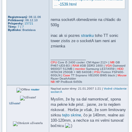
... -1539.html
Registrovaný:
08.11.06
nema socketA obmedzenie na chladic do
Prihlásený:
06.12.10
Príspevky:
15721
500g
Témy:
7
|
7
Bydlisko:
Bratislava
inac ak si pozres
stranku
toho TT sonic
tower zistis ze o socketA tam neni ani
zmienka
_________________
CPU
Core i5 2400 cooler: CM Hyper 212+ |
MB
GB
PH67-UD3-B3 |
RAM
4GB DDR3 1600 |
VGA
Gainward
9600GT 512MB |
monitor
Samsung LE37A559 |
HDD
HITACHI 250GB + WD 640GB |
PSU
Fortron FSP400-
60GLN |
Case
TT Soprano VB1000 BWS black |
Mouse
Razer DeathAdder
NB
HP ProBook 6450b
Napísal
autor témy
: 21.01.2007 1:21 |
Vodné chladenie
router
socket A
Myslím, že by sa dal namontovať, spona
Užívateľ
ma pekne kde prist.. jasne, ze to nejdem
riskovat.. Horšie je však, že som limitovany
sirkou
tejto skrine
, čo je 140mm, realne asi
100-120mm, a nechce sa mi velmi tunovať
bočnicu