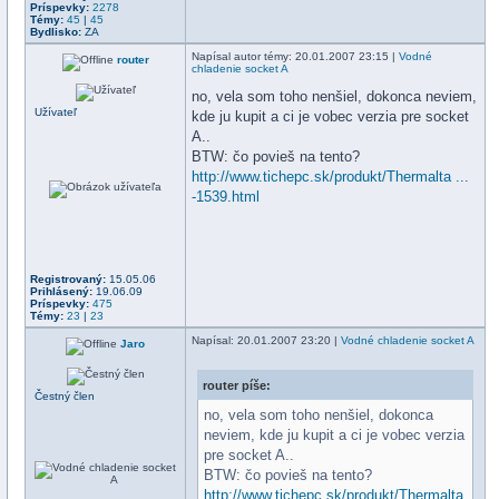
Príspevky:
2278
Témy:
45
|
45
Bydlisko:
ZA
Napísal
autor témy
: 20.01.2007 23:15 |
Vodné
router
chladenie socket A
no, vela som toho nenšiel, dokonca neviem,
Užívateľ
kde ju kupit a ci je vobec verzia pre socket
A..
BTW: čo povieš na tento?
http://www.tichepc.sk/produkt/Thermalta ...
-1539.html
Registrovaný:
15.05.06
Prihlásený:
19.06.09
Príspevky:
475
Témy:
23
|
23
Napísal
: 20.01.2007 23:20 |
Vodné chladenie socket A
Jaro
router píše:
Čestný člen
no, vela som toho nenšiel, dokonca
neviem, kde ju kupit a ci je vobec verzia
pre socket A..
BTW: čo povieš na tento?
http://www.tichepc.sk/produkt/Thermalta