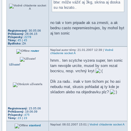
btw: môže vážiť aj 3kg, skrina aj doska
su na lezato..
no tak v tom pripade ak sa zmesti, a ak
bednu casto nepremiestnujes, by mohol byt
Registrovaný:
30.05.06
aj ten sonic
Prihlásený:
28.06.15
Príspevky:
2278
Témy:
45
|
45
Bydlisko:
ZA
Napísal
autor témy
: 21.01.2007 12:39 |
Vodné
router
chladenie socket A
hmm.. ten scytche vyzera super, ten sonic
Užívateľ
tam nevojde urcite, musel by som rezat
bocnicu, resp. vrchný kryt
Dík za radu.. inak v tom tichom pc ho asi
nebudu mat, skusis pohladat aj ty kde je
skladom alebo na objednavku plz?
Registrovaný:
15.05.06
Prihlásený:
19.06.09
Príspevky:
475
Témy:
23
|
23
Napísal
: 08.02.2007 15:01 |
Vodné chladenie socket A
stanlord