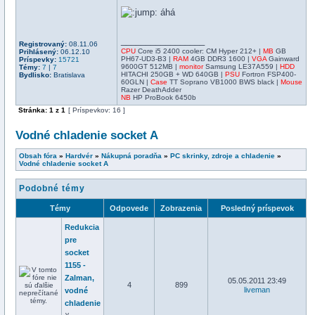
áhá
_________________
Registrovaný:
08.11.06
CPU
Core i5 2400 cooler: CM Hyper 212+ |
MB
GB
Prihlásený:
06.12.10
PH67-UD3-B3 |
RAM
4GB DDR3 1600 |
VGA
Gainward
Príspevky:
15721
9600GT 512MB |
monitor
Samsung LE37A559 |
HDD
Témy:
7
|
7
HITACHI 250GB + WD 640GB |
PSU
Fortron FSP400-
Bydlisko:
Bratislava
60GLN |
Case
TT Soprano VB1000 BWS black |
Mouse
Razer DeathAdder
NB
HP ProBook 6450b
Stránka:
1
z
1
[ Príspevkov: 16 ]
Vodné chladenie socket A
Obsah fóra
»
Hardvér
»
Nákupná poradňa
»
PC skrinky, zdroje a chladenie
»
Vodné chladenie socket A
Podobné témy
Témy
Odpovede
Zobrazenia
Posledný príspevok
Redukcia
pre
socket
1155 -
Zalman,
05.05.2011 23:49
4
899
liveman
vodné
chladenie
v